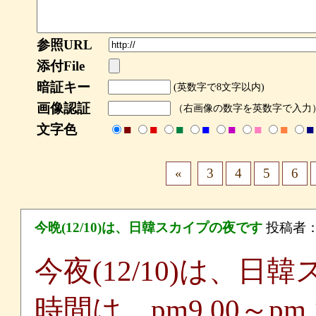
参照URL
添付File
暗証キー
(英数字で8文字以内)
画像認証
（右画像の数字を英数字で入力
文字色
■
■
■
■
■
■
■
■
«
3
4
5
6
今晩(12/10)は、日韓スカイプの夜です
投稿者
今夜(12/10)は、
時間は、pm9.00～pm