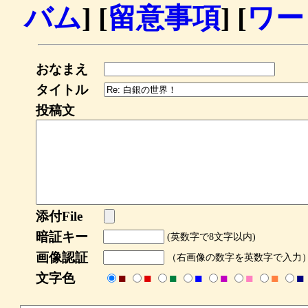
バム
] [
留意事項
] [
ワー
おなまえ
タイトル
投稿文
添付File
暗証キー
(英数字で8文字以内)
画像認証
（右画像の数字を英数字で入力
文字色
■
■
■
■
■
■
■
■