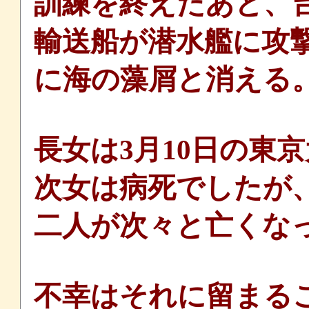
訓練を終えたあと、
輸送船が潜水艦に攻
に海の藻屑と消える
長女は3月10日の東
次女は病死でしたが
二人が次々と亡くな
不幸はそれに留まる