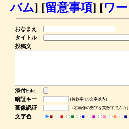
バム
] [
留意事項
] [
ワー
おなまえ
タイトル
投稿文
添付File
暗証キー
(英数字で8文字以内)
画像認証
（右画像の数字を英数字で入力
文字色
■
■
■
■
■
■
■
■