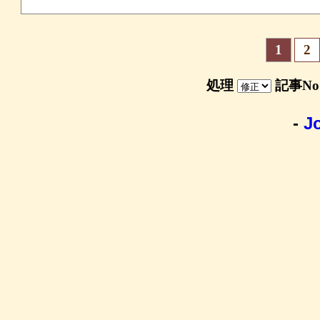
1
2
処理
記事N
-
J