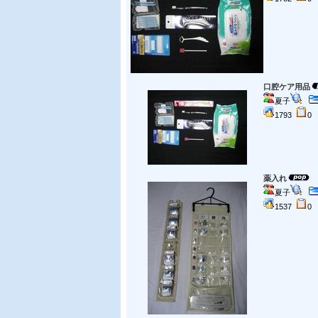
口腔ケア用品
夏子
1793
薬入れ
夏子
1537