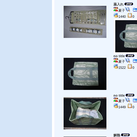
薬入れ
夏子
1440
no title
夏子
1522
no title
夏子
1449
解熱