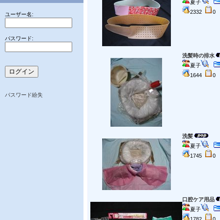
夏子
2332
ユーザー名:
パスワード:
洗髪時の排水
夏子
1644
パスワード紛失
洗髪
夏子
1745
口腔ケア用品
夏子
1782