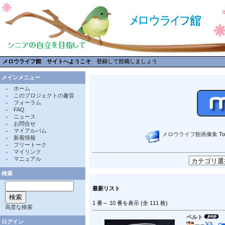
メロウライフ館 サイトへようこそ
登録して投稿しましょう
メインメニュー
ホーム
このプロジェクトの趣旨
フォーラム
FAQ
ニュース
お問合せ
マイアルバム
メロウライフ館画像集
Tot
新着情報
フリートーク
マイリンク
マニュアル
検索
最新リスト
1 番～ 10 番を表示 (全 111 枚)
高度な検索
ベルト
ログイン