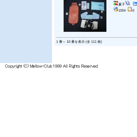
夏子
1554
1 番～ 10 番を表示 (全 111 枚)