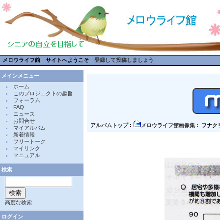
メロウライフ館 サイトへようこそ
登録して投稿しましょう
メインメニュー
ホーム
このプロジェクトの趣旨
フォーラム
FAQ
ニュース
お問合せ
アルバムトップ
:
メロウライフ館画像集
: フナ
マイアルバム
新着情報
フリートーク
マイリンク
マニュアル
検索
高度な検索
ログイン