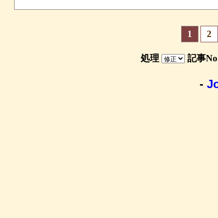
1
2
処理
記事N
-
J