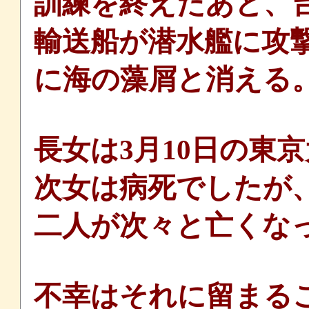
訓練を終えたあと、
輸送船が潜水艦に攻
に海の藻屑と消える
長女は3月10日の東
次女は病死でしたが
二人が次々と亡くな
不幸はそれに留まる