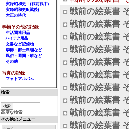
実録昭和史Ⅰ(戦前戦中)
戦前の絵葉書 そ
実録昭和史II(戦後)
大正の時代
戦前の絵葉書 そ
事物その他の記録
生活関連用品
戦前の絵葉書 そ
ハイテク用品
文書など記録物
戦前の絵葉書 そ
季節・郷土料理など
風俗・週間・歌など
戦前の絵葉書 そ
その他
戦前の絵葉書 そ
写真の記録
フォトアルバム
戦前の絵葉書 そ
検索
戦前の絵葉書 そ
戦前の絵葉書 そ
高度な検索
その他のメニュー
戦前の絵葉書 そ
ホーム