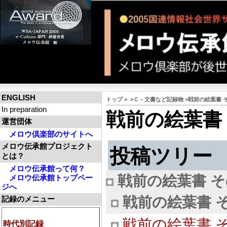
ENGLISH
トップ
>
>
Ｃ－文書など記録物
>
戦前の絵葉書 
In preparation
戦前の絵葉書 
運営団体
メロウ倶楽部のサイトへ
メロウ伝承館プロジェクト
投稿ツリー
とは？
メロウ伝承館って何？
戦前の絵葉書 そ
メロウ伝承館トップペー
ジへ
戦前の絵葉書 そ
記録のメニュー
戦前の絵葉書 その他 
時代別記録