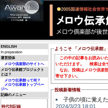
ENGLISH
ようこそ 「メロウ伝承館
In preparation
この中の記事をお読みいた
運営団体
いただけます。 検索は全
メロウ倶楽部のサイトへ
メロウ伝承館プロジェクト
なお、投稿はメロウ倶楽部
とは？
寄せ下さい。
メロウ伝承館って何？
メロウ伝承館トップペー
ジへ
投稿新着情報
記録のメニュー
子供の頃に覚えた
2024/3/23 18:01
時代別記録