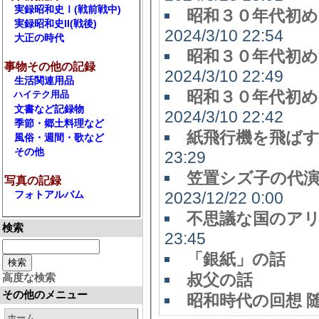
実録昭和史Ⅰ(戦前戦中)
昭和３０年代初め
実録昭和史II(戦後)
2024/3/10 22:54
大正の時代
昭和３０年代初め
事物その他の記録
2024/3/10 22:49
生活関連用品
昭和３０年代初め
ハイテク用品
文書など記録物
2024/3/10 22:42
季節・郷土料理など
紙飛行機を飛ば
風俗・週間・歌など
その他
23:29
笠置シズ子の
写真の記録
フォトアルバム
2023/12/22 0:00
不思議な国のア
検索
23:45
「銀紙」の話 K
叔父の話 A
高度な検索
その他のメニュー
昭和時
ホーム