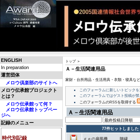
ENGLISH
トップ
>
In preparation
Ａ－生活関連用品
運営団体
家財・台所用品・生活用具・衣類・寝具など。
メロウ倶楽部のサイトへ
メロウ伝承館プロジェクト
このフォーラムに新しいトピックを
とは？
このフォーラムではゲスト投稿が禁
このフォーラムのRSSを取得する
メロウ伝承館って何？
メロウ伝承館トップペー
Ａ－生活関連用品
ジへ
記録のメニュー
77件ヒットしました
時代別記録
ｇｅの扇風機 随縁