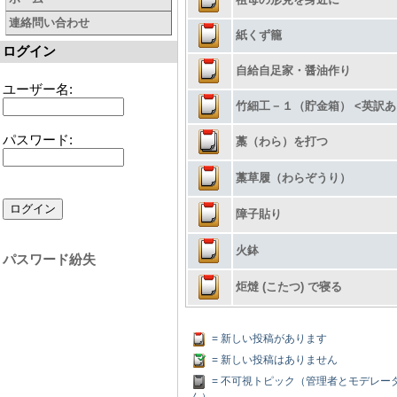
連絡問い合わせ
紙くず籠
ログイン
自給自足家・醤油作り
ユーザー名:
竹細工－１（貯金箱） <英訳あ
パスワード:
藁（わら）を打つ
藁草履（わらぞうり）
障子貼り
火鉢
パスワード紛失
炬燵 (こたつ) で寝る
= 新しい投稿があります
= 新しい投稿はありません
= 不可視トピック（管理者とモデレー