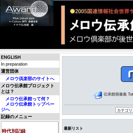
ENGLISH
In preparation
運営団体
メロウ倶楽部のサイトへ
メロウ伝承館プロジェクト
とは？
伝承館画像集
Tot
メロウ伝承館って何？
メロウ伝承館トップペー
ジへ
記録のメニュー
最新リスト
時代別記録