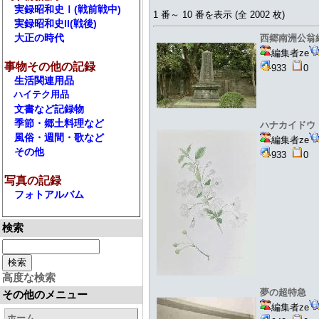
実録昭和史Ⅰ(戦前戦中)
1 番～ 10 番を表示 (全 2002 枚)
実録昭和史II(戦後)
大正の時代
西郷南洲公翁終
編集者ze
事物その他の記録
933
生活関連用品
ハイテク用品
文書など記録物
季節・郷土料理など
ハナカイドウ 
風俗・週間・歌など
編集者ze
その他
933
写真の記録
フォトアルバム
検索
高度な検索
夢の超特
その他のメニュー
編集者ze
ホーム