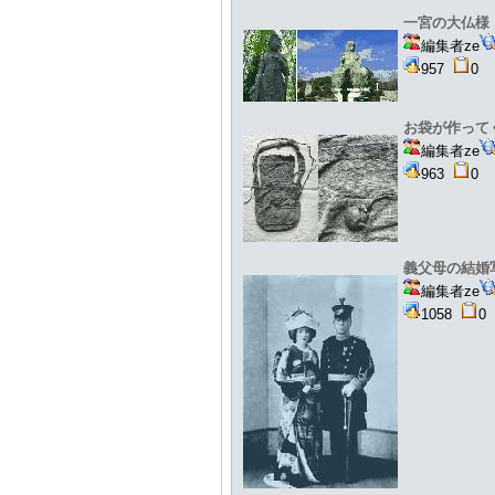
一宮の大仏
編集者ze
957
お袋が作っ
編集者ze
963
義父母の結
編集者ze
1058