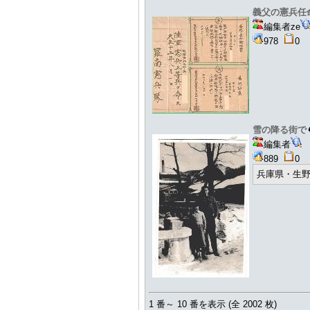
義父の憲兵
編集者ze
978
雪の降る街で
編集者
889
兵庫県・生
1 番～ 10 番を表示 (全 2002 枚)