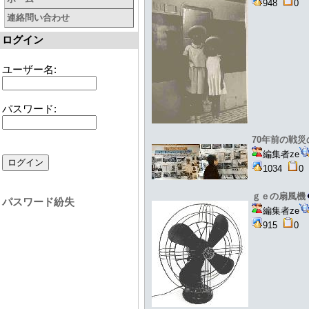
948
連絡問い合わせ
ログイン
ユーザー名:
パスワード:
70年前の戦災
編集者ze
1034
ｇｅの扇風機
パスワード紛失
編集者ze
915