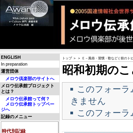
ENGLISH
トップ
>
>
Ｅ－風俗・習慣・歌など
(
前のト
In preparation
昭和初期のこ
運営団体
メロウ倶楽部のサイトへ
メロウ伝承館プロジェクト
このフォーラ
とは？
きません
メロウ伝承館って何？
メロウ伝承館トップペー
ジへ
このフォーラ
記録のメニュー
時代別記録