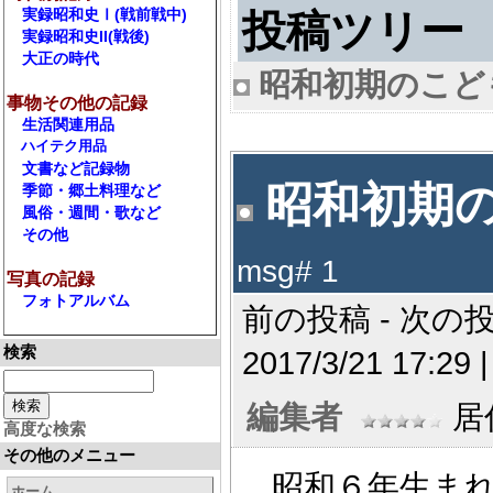
実録昭和史Ⅰ(戦前戦中)
投稿ツリー
実録昭和史II(戦後)
大正の時代
昭和初期のこど
事物その他の記録
生活関連用品
ハイテク用品
文書など記録物
昭和初期の
季節・郷土料理など
風俗・週間・歌など
その他
msg# 1
写真の記録
フォトアルバム
前の投稿 - 次の投
検索
2017/3/21 17:29 
編集者
居住
高度な検索
その他のメニュー
昭和６年生まれ
ホーム