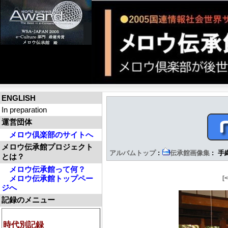
ENGLISH
In preparation
運営団体
メロウ倶楽部のサイトへ
メロウ伝承館プロジェクト
アルバムトップ
:
伝承館画像集
: 手
とは？
メロウ伝承館って何？
メロウ伝承館トップペー
[
ジへ
記録のメニュー
時代別記録