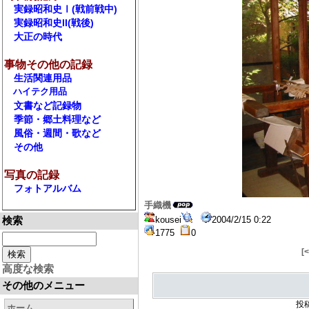
実録昭和史Ⅰ(戦前戦中)
実録昭和史II(戦後)
大正の時代
事物その他の記録
生活関連用品
ハイテク用品
文書など記録物
季節・郷土料理など
風俗・週間・歌など
その他
写真の記録
フォトアルバム
手織機
検索
kousei
2004/2/15 0:22
1775
0
[
高度な検索
その他のメニュー
投
ホーム