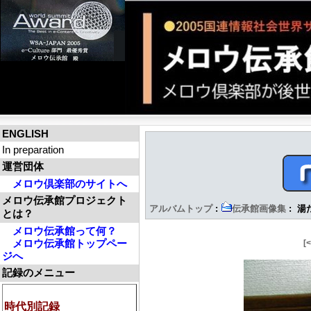
ENGLISH
In preparation
運営団体
メロウ倶楽部のサイトへ
メロウ伝承館プロジェクト
アルバムトップ
:
伝承館画像集
: 湯
とは？
メロウ伝承館って何？
メロウ伝承館トップペー
[
ジへ
記録のメニュー
時代別記録