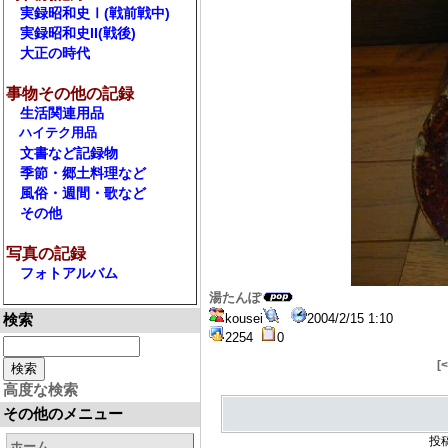
実録昭和史Ⅰ(戦前戦中)
実録昭和史II(戦後)
大正の時代
事物その他の記録
生活関連用品
ハイテク用品
文書など記録物
季節・郷土料理など
風俗・週間・歌など
その他
写真の記録
フォトアルバム
湯たんぽ
検索
kousei
2004/2/15 1:10
2254
0
[
高度な検索
その他のメニュー
投
ホーム