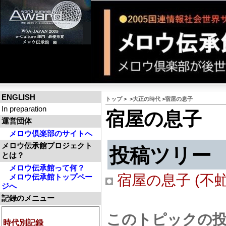
ENGLISH
トップ
>
>
大正の時代
>
宿屋の息子
In preparation
宿屋の息子
運営団体
メロウ倶楽部のサイトへ
メロウ伝承館プロジェクト
投稿ツリー
とは？
メロウ伝承館って何？
宿屋の息子 (不虻, 2
メロウ伝承館トップペー
ジへ
記録のメニュー
このトピックの
時代別記録