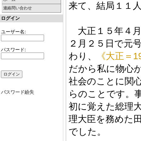
来て、結局１１
連絡問い合わせ
ログイン
大正１５年４月
ユーザー名:
２月２５日で元
パスワード:
わり、
《大正＝19
だから私に物心
社会のことに関
らのことです。
パスワード紛失
初に覚えた総理
理大臣を務めた
でした。