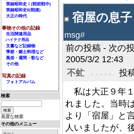
実録昭和史Ⅰ(戦前戦中)
実録昭和史II(戦後)
宿屋の息子
大正の時代
事物その他の記録
msg#
生活関連用品
ハイテク用品
前の投稿 - 次の投
文書など記録物
季節・郷土料理など
2005/3/2 12:43
風俗・週間・歌など
その他
不虻
投稿数
写真の記録
フォトアルバム
私は大正９年１
検索
れました。当時
より「宿屋」と
高度な検索
その他のメニュー
人いましたが、
ホーム