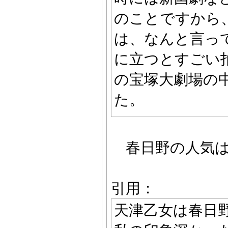
のことですから
は、なんと言っ
に立つとすごい
の宝塚大劇場の
た。
春日野の人気は絶
引用：
天津乙女は春日