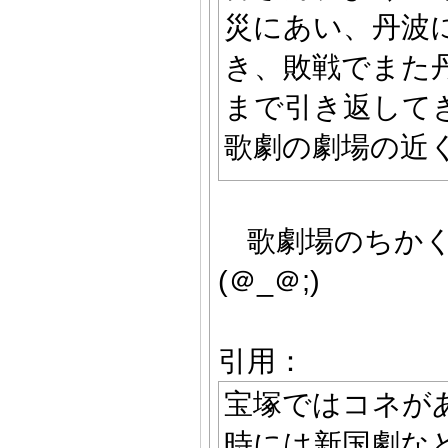
災にあい、丹波
き、敗戦でまた
まで引き返して
歌劇の劇場の近
歌劇場のちかく
(＠_＠;)
引用：
宝塚ではコネが
時には新国劇な