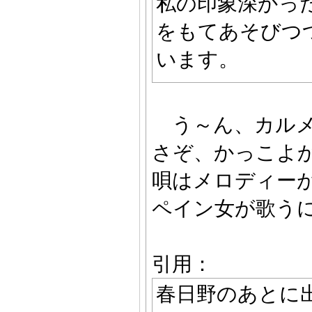
私の印象深かっ
をもてあそびつ
います。
う～ん、カルメ
さぞ、かっこよ
唄はメロディー
ペイン女が歌う
引用：
春日野のあとに