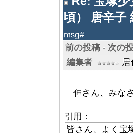
Re: 宝塚
頃） 唐辛子
msg#
前の投稿
-
次の
編集者
居住
伸さん、みなさ
引用：
皆さん、よく宝