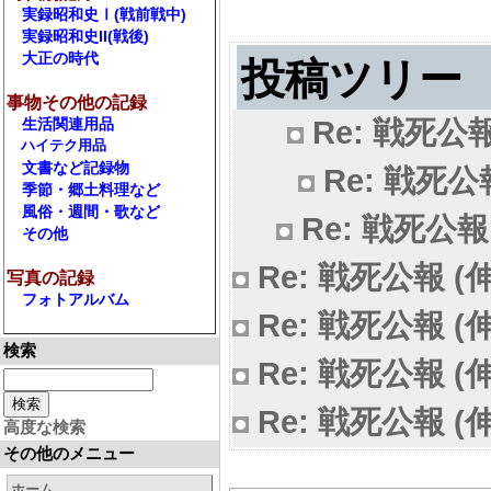
実録昭和史Ⅰ(戦前戦中)
実録昭和史II(戦後)
大正の時代
投稿ツリー
事物その他の記録
Re: 戦死公報
生活関連用品
ハイテク用品
文書など記録物
Re: 戦死公報
季節・郷土料理など
風俗・週間・歌など
Re: 戦死公報 
その他
Re: 戦死公報 (伸
写真の記録
フォトアルバム
Re: 戦死公報 (伸
検索
Re: 戦死公報 (伸
Re: 戦死公報 (伸
高度な検索
その他のメニュー
ホーム