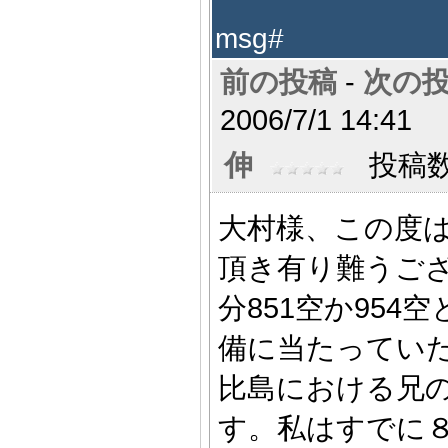
msg#
前の投稿
-
次の
2006/7/1 14:41
伸
投稿数:
大村様、この度
頂き有り難うご
分851空か95
備に当たってい
比島における兄
す。私はすでに