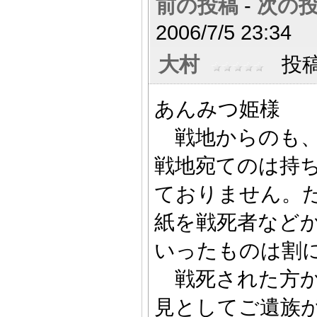
前の投稿
-
次の
2006/7/5 23:34
大村
投稿数
あんみつ姫様
戦地からのも、
戦地宛てのは持
ておりません。
紙を戦死者など
いったものは割
戦死された方か
見としてご遺族