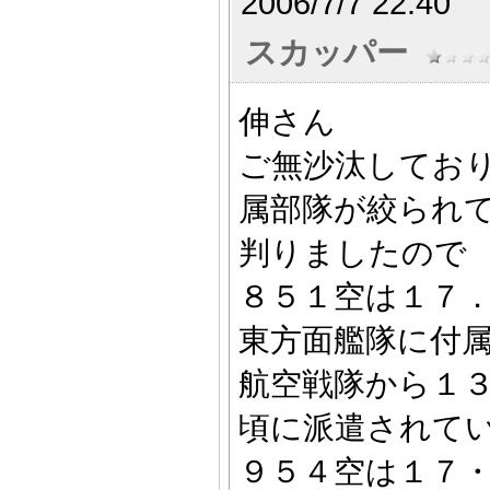
2006/7/7 22:40
スカッパー
伸さん
ご無沙汰してお
属部隊が絞られ
判りましたので
８５１空は１７
東方面艦隊に付
航空戦隊から１
頃に派遣されて
９５４空は１７