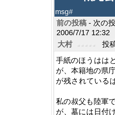
msg#
前の投稿
- 次の投
2006/7/17 12:32
大村
投稿数
手紙のほうはは
が、本籍地の県
が残されている
私の叔父も陸軍
が、墓には日付