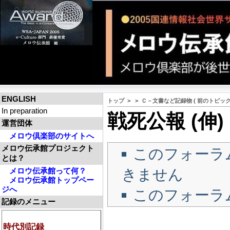
ENGLISH
トップ
>
>
Ｃ－文書など記録物
(
前のトピッ
In preparation
戦死公報 (伸)
運営団体
メロウ倶楽部のサイトへ
メロウ伝承館プロジェクト
このフォーラ
とは？
きません
メロウ伝承館って何？
メロウ伝承館トップペー
ジへ
このフォーラ
記録のメニュー
時代別記録