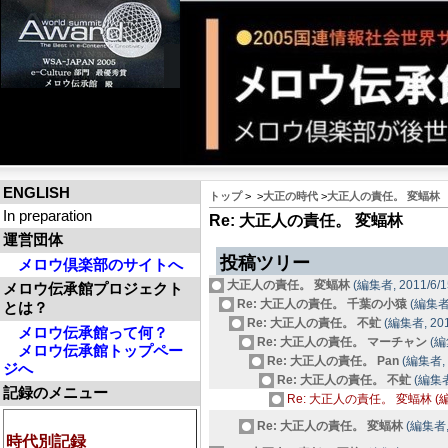
ENGLISH
トップ
>
>
大正の時代
>
大正人の責任。 変蝠林
In preparation
Re: 大正人の責任。 変蝠林
運営団体
投稿ツリー
メロウ倶楽部のサイトへ
大正人の責任。 変蝠林
(編集者, 2011/6/15
メロウ伝承館プロジェクト
Re: 大正人の責任。 千葉の小猿
(編集者, 
とは？
Re: 大正人の責任。 不虻
(編集者, 2011
メロウ伝承館って何？
Re: 大正人の責任。 マーチャン
(編集
メロウ伝承館トップペー
Re: 大正人の責任。 Pan
(編集者, 2
ジへ
Re: 大正人の責任。 不虻
(編集者,
記録のメニュー
Re: 大正人の責任。 変蝠林 (編集者,
Re: 大正人の責任。 変蝠林
(編集者, 2
時代別記録