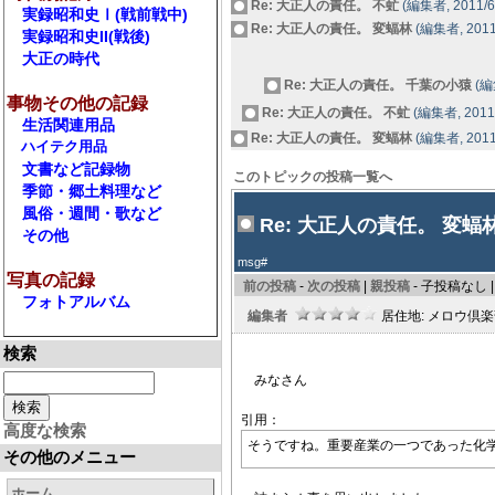
Re: 大正人の責任。 不虻
(編集者, 2011/6/
実録昭和史Ⅰ(戦前戦中)
Re: 大正人の責任。 変蝠林
(編集者, 2011/
実録昭和史II(戦後)
大正の時代
Re: 大正人の責任。 千葉の小猿
(編集
事物その他の記録
Re: 大正人の責任。 不虻
(編集者, 2011/
生活関連用品
Re: 大正人の責任。 変蝠林
(編集者, 2011/
ハイテク用品
文書など記録物
このトピックの投稿一覧へ
季節・郷土料理など
風俗・週間・歌など
Re: 大正人の責任。 変蝠
その他
msg#
写真の記録
前の投稿
-
次の投稿
|
親投稿
- 子投稿なし | 
フォトアルバム
編集者
居住地: メロウ倶楽部
検索
みなさん
引用：
高度な検索
そうですね。重要産業の一つであった化
その他のメニュー
ホーム