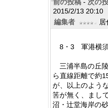
前の投稿
-
次の
2015/2/13 20:10
編集者
居住
8・3 軍港横須
三浦半島の丘陵
ら直線距離で約1
が、以上のよう
筈が無く、まし
沼・辻堂海岸の