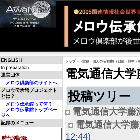
ENGLISH
トップ
>
>
実録・個人の昭和史I（戦前・戦中・
In preparation
電気通信大学藤
運営団体
メロウ倶楽部のサイトへ
メロウ伝承館プロジェクト
投稿ツリー
とは？
メロウ伝承館って何？
電気通信大学藤
メロウ伝承館トップペー
ジへ
電気通信大学藤沢
記録のメニュー
12:44)
時代別記録