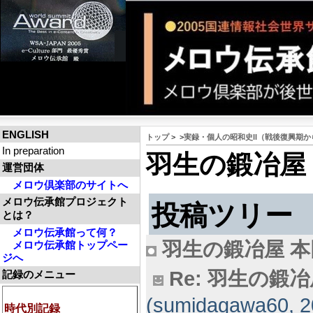
ENGLISH
トップ
>
>
実録・個人の昭和史II（戦後復興期
In preparation
羽生の鍛冶屋 
運営団体
メロウ倶楽部のサイトへ
メロウ伝承館プロジェクト
投稿ツリー
とは？
メロウ伝承館って何？
羽生の鍛冶屋 本
メロウ伝承館トップペー
ジへ
Re: 羽生の
記録のメニュー
(sumidagawa60, 2
時代別記録