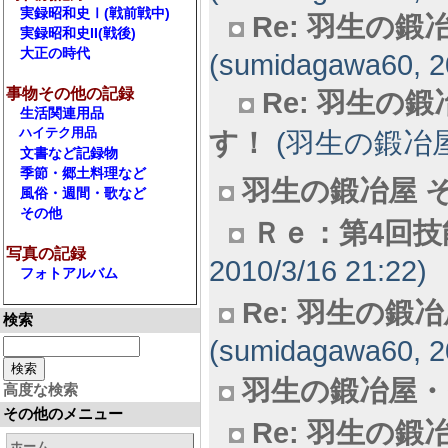
実録昭和史Ⅰ(戦前戦中)
Re: 羽生の
実録昭和史II(戦後)
大正の時代
(sumidagawa60, 20
事物その他の記録
Re: 羽生の
生活関連用品
ハイテク用品
す！
(羽生の鍛冶屋, 2
文書など記録物
季節・郷土料理など
羽生の鍛冶屋 そ
風俗・週間・歌など
その他
Ｒｅ：第4回技
写真の記録
2010/3/16 21:22)
フォトアルバム
Re: 羽生の鍛
検索
(sumidagawa60, 2
羽生の鍛冶屋・
高度な検索
その他のメニュー
Re: 羽生の鍛
ホーム